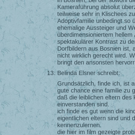
in Bosnien, bei der sowohl di
Kameraführung absolut überz
teilweise sehr in Klischees 
Adoptivfamilie unbedingt so 
ehemalige Aussteiger und W
überdimensioniertem hellem A
spektakulärer Kontrast zu den
Dorfbildern aus Bosnien ist, 
nicht wirklich gerecht wird. W
bringt den ansonsten hervor
Belinda Elsner schreibt:
Grundsätzlich, finde ich, ist 
gute chance eine familie zu g
daß die leiblichen eltern de
einverstanden sind.
ich finde es gut wenn die kin
eigentlichen eltern sind und
kennenzulernen.
die hier im film gezeigte probl