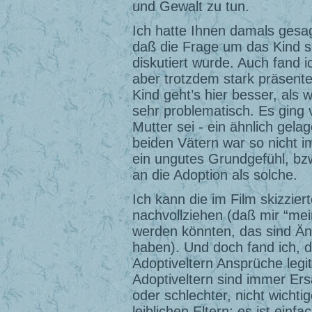
und Gewalt zu tun.
Ich hatte Ihnen damals gesag
daß die Frage um das Kind s
diskutiert wurde. Auch fand i
aber trotzdem stark präsent
Kind geht’s hier besser, als
sehr problematisch. Es ging v
Mutter sei - ein ähnlich gel
beiden Vätern war so nicht i
ein ungutes Grundgefühl, bz
an die Adoption als solche.
Ich kann die im Film skizzie
nachvollziehen (daß mir “m
werden könnten, das sind Äng
haben). Und doch fand ich, d
Adoptiveltern Ansprüche legit
Adoptiveltern sind immer Ers
oder schlechter, nicht wichti
leiblichen Eltern; es ist einf