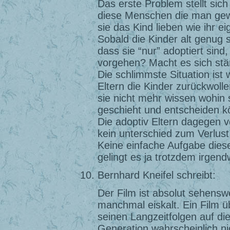
Das erste Problem stellt sich
diese Menschen die man gewä
sie das Kind lieben wie ihr 
Sobald die Kinder alt genug s
dass sie “nur” adoptiert sin
vorgehen? Macht es sich stän
Die schlimmste Situation ist
Eltern die Kinder zurückwollen
sie nicht mehr wissen wohin 
geschieht und entscheiden kö
Die adoptiv Eltern dagegen ve
kein unterschied zum Verlust
Keine einfache Aufgabe diese 
gelingt es ja trotzdem irge
Bernhard Kneifel schreibt:
Der Film ist absolut sehenswe
manchmal eiskalt. Ein Film ü
seinen Langzeitfolgen auf die
Generation wahrscheinlich ni